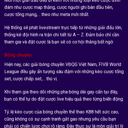
Mỗi một giải đấu đều đi kèm với những loại kèo cược đình
đám như cược map thắng, cược người ghi bàn đầu tiên,
cược tổng mạng,… theo như meta mới nhất.
Hệ thống sẽ phát livestream trực tiếp từ những giải đấu lớn,
thống kê đội hình ra trận chi tiết từ A – Z. Đảm bảo chỉ cần
tham gia và đặt cược là bạn sẽ có cơ hội thắng bất ngờ.
Bóng chuyền
Hiện nay, các giải bóng chuyền VĐQG Việt Nam, FIVB World
League đều gây ấn tượng sâu đậm với những kèo cược tổng
set, cược chấp set,… thú vị.
Khi tham gia theo dõi những pha bóng dài gay cấn tại đây,
bạn có thể tự do đặt cược live hiệu quả theo từng biến động.
Tỷ lệ kèo cược của bóng chuyền thể thao K88 hết sức cao,
cũng không có sự cạnh tranh gắt gao nhưng yêu cầu bạn
phải có chiến lược chơi rõ ràng. Đây thực sự là môn giải trí lý