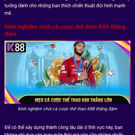
tưởng dành cho những bạn thích chiến thuật đội hình mạnh
mẽ.
Kinh nghiệm chơi cá cược thể thao K88 thắng
đậm
Kinh nghiệm chơi cá cược thể thao K88 thắng đậm
Để có thể xây dựng thành công lâu dài ở lĩnh vực này, bạn
không chỉ dựa vào may mắn thôi mà còn cần những chiến