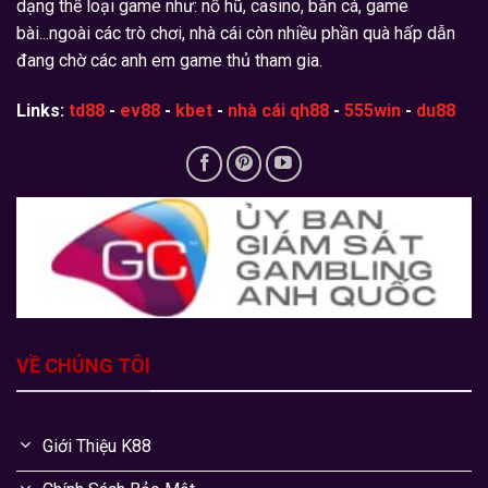
dạng thể loại game như: nổ hũ, casino, bắn cá, game
bài...ngoài các trò chơi, nhà cái còn nhiều phần quà hấp dẫn
đang chờ các anh em game thủ tham gia.
Links:
td88
-
ev88
-
kbet
-
nhà cái qh88
-
555win
-
du88
VỀ CHÚNG TÔI
Giới Thiệu K88