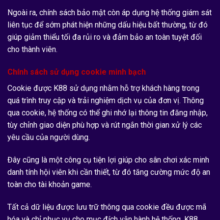
Ngoài ra, chính sách bảo mật còn áp dụng hệ thống giám sát
liên tục để sớm phát hiện những dấu hiệu bất thường, từ đó
giúp giảm thiểu tối đa rủi ro và đảm bảo an toàn tuyệt đối
cho thành viên.
Chính sách sử dụng cookie minh bạch
Cookie được K88 sử dụng nhằm hỗ trợ khách hàng trong
quá trình truy cập và trải nghiệm dịch vụ của đơn vị. Thông
qua cookie, hệ thống có thể ghi nhớ lại thông tin đăng nhập,
tùy chỉnh giao diện phù hợp và rút ngắn thời gian xử lý các
yêu cầu của người dùng.
Đây cũng là một công cụ tiện lợi giúp cho sân chơi xác minh
danh tính hội viên khi cần thiết, từ đó tăng cường mức độ an
toàn cho tài khoản game.
Tất cả dữ liệu được lưu trữ thông qua cookie đều được mã
hóa và chỉ phục vụ cho mục đích vận hành hệ thống. K88