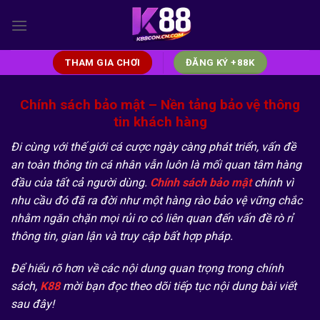
Skip
to
content
THAM GIA CHƠI
ĐĂNG KÝ +88K
Chính sách bảo mật – Nền tảng bảo vệ thông
tin khách hàng
Đi cùng với thế giới cá cược ngày càng phát triển, vấn đề
an toàn thông tin cá nhân vẫn luôn là mối quan tâm hàng
đầu của tất cả người dùng.
Chính sách bảo mật
chính vì
nhu cầu đó đã ra đời như một hàng rào bảo vệ vững chắc
nhằm ngăn chặn mọi rủi ro có liên quan đến vấn đề rò rỉ
thông tin, gian lận và truy cập bất hợp pháp.
Để hiểu rõ hơn về các nội dung quan trọng trong chính
sách,
K88
mời bạn đọc theo dõi tiếp tục nội dung bài viết
sau đây!