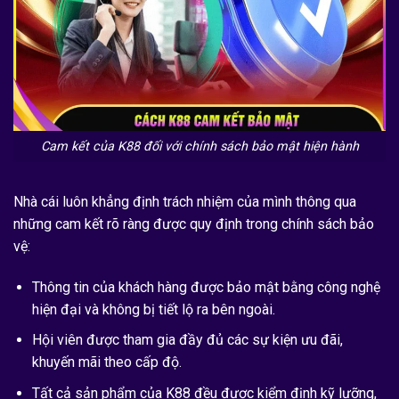
Cam kết của K88 đối với chính sách bảo mật hiện hành
Nhà cái luôn khẳng định trách nhiệm của mình thông qua
những cam kết rõ ràng được quy định trong chính sách bảo
vệ:
Thông tin của khách hàng được bảo mật bằng công nghệ
hiện đại và không bị tiết lộ ra bên ngoài.
Hội viên được tham gia đầy đủ các sự kiện ưu đãi,
khuyến mãi theo cấp độ.
Tất cả sản phẩm của K88 đều được kiểm định kỹ lưỡng,