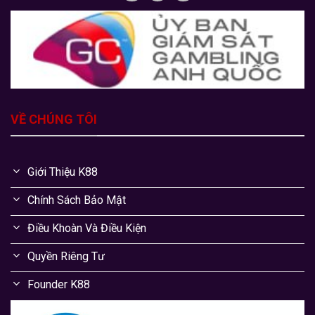
VỀ CHÚNG TÔI
Giới Thiệu K88
Chính Sách Bảo Mật
Điều Khoàn Và Điều Kiện
Quyền Riêng Tư
Founder K88