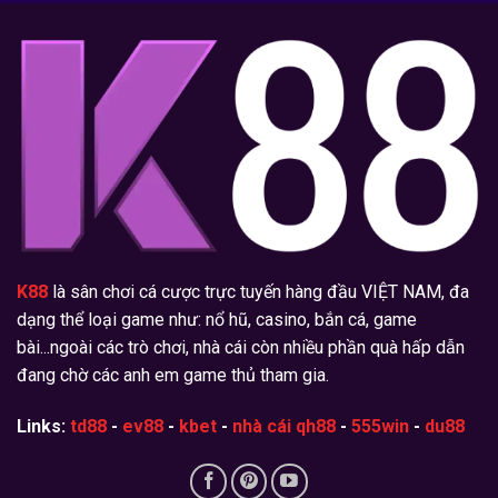
K88
là sân chơi cá cược trực tuyến hàng đầu VIỆT NAM, đa
dạng thể loại game như: nổ hũ, casino, bắn cá, game
bài...ngoài các trò chơi, nhà cái còn nhiều phần quà hấp dẫn
đang chờ các anh em game thủ tham gia.
Links:
td88
-
ev88
-
kbet
-
nhà cái qh88
-
555win
-
du88