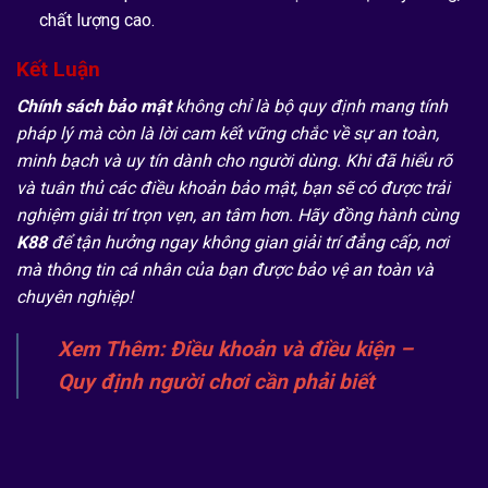
chất lượng cao.
Kết Luận
Chính sách bảo mật
không chỉ là bộ quy định mang tính
pháp lý mà còn là lời cam kết vững chắc về sự an toàn,
minh bạch và uy tín dành cho người dùng. Khi đã hiểu rõ
và tuân thủ các điều khoản bảo mật, bạn sẽ có được trải
nghiệm giải trí trọn vẹn, an tâm hơn.
Hãy đồng hành cùng
K88
để tận hưởng ngay không gian giải trí đẳng cấp, nơi
mà thông tin cá nhân của bạn được bảo vệ an toàn và
chuyên nghiệp!
Xem Thêm:
Điều khoản và điều kiện –
Quy định người chơi cần phải biết